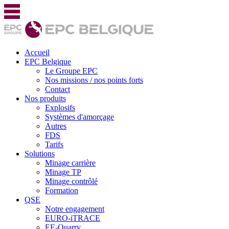
Accueil
EPC Belgique
Le Groupe EPC
Nos missions / nos points forts
Contact
Nos produits
Explosifs
Systèmes d'amorçage
Autres
FDS
Tarifs
Solutions
Minage carrière
Minage TP
Minage contrôlé
Formation
QSE
Notre engagement
EURO-iTRACE
EE-Quarry