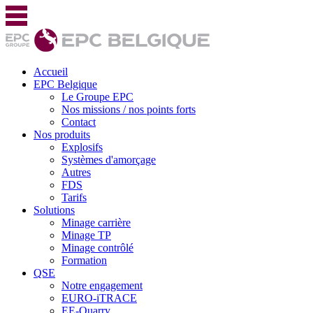
Accueil
EPC Belgique
Le Groupe EPC
Nos missions / nos points forts
Contact
Nos produits
Explosifs
Systèmes d'amorçage
Autres
FDS
Tarifs
Solutions
Minage carrière
Minage TP
Minage contrôlé
Formation
QSE
Notre engagement
EURO-iTRACE
EE-Quarry