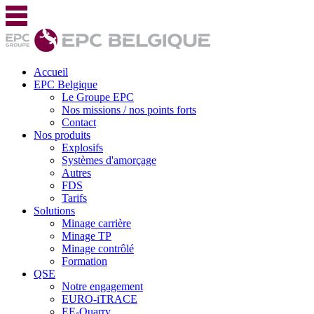
Accueil
EPC Belgique
Le Groupe EPC
Nos missions / nos points forts
Contact
Nos produits
Explosifs
Systèmes d'amorçage
Autres
FDS
Tarifs
Solutions
Minage carrière
Minage TP
Minage contrôlé
Formation
QSE
Notre engagement
EURO-iTRACE
EE-Quarry