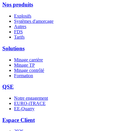
Nos produits
Explosifs
Systèmes d'amorçage
Autres
FDS
Tarifs
Solutions
Minage carrière
Minage TP
Minage contrôlé
Formation
QSE
Notre engagement
EURO-iTRACE
EE-Quarry
Espace Client