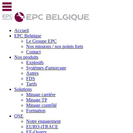
Accueil
EPC Belgique
Le Groupe EPC
Nos missions / nos points forts
Contact
Nos produits
Explosifs
Systèmes d'amorçage
Autres
FDS
Tarifs
Solutions
Minage carrière
Minage TP
Minage contrôlé
Formation
QSE
Notre engagement
EURO-iTRACE
EE-Quarry