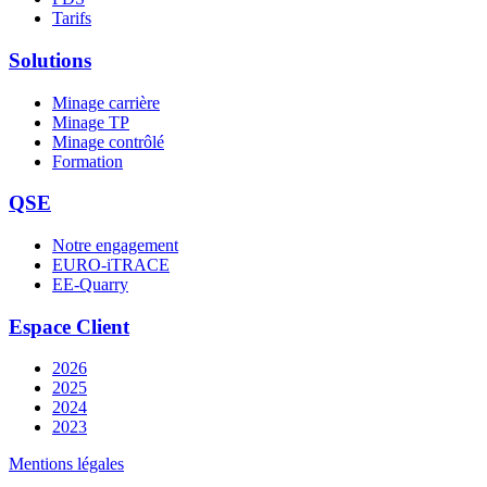
Tarifs
Solutions
Minage carrière
Minage TP
Minage contrôlé
Formation
QSE
Notre engagement
EURO-iTRACE
EE-Quarry
Espace Client
2026
2025
2024
2023
Mentions légales