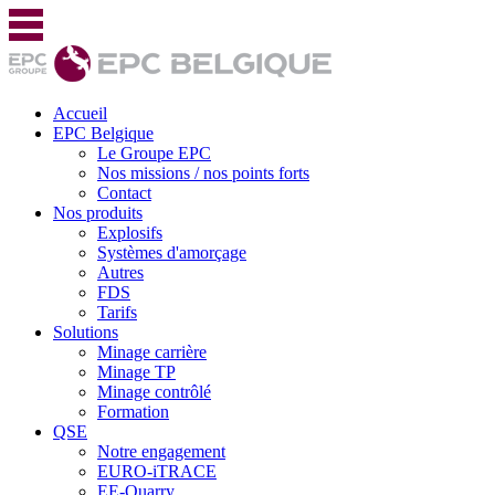
Accueil
EPC Belgique
Le Groupe EPC
Nos missions / nos points forts
Contact
Nos produits
Explosifs
Systèmes d'amorçage
Autres
FDS
Tarifs
Solutions
Minage carrière
Minage TP
Minage contrôlé
Formation
QSE
Notre engagement
EURO-iTRACE
EE-Quarry