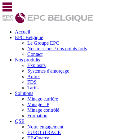
Accueil
EPC Belgique
Le Groupe EPC
Nos missions / nos points forts
Contact
Nos produits
Explosifs
Systèmes d'amorçage
Autres
FDS
Tarifs
Solutions
Minage carrière
Minage TP
Minage contrôlé
Formation
QSE
Notre engagement
EURO-iTRACE
EE-Quarry