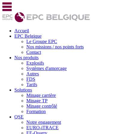
Accueil
EPC Belgique
Le Groupe EPC
Nos missions / nos points forts
Contact
Nos produits
Explosifs
Systèmes d'amorçage
Autres
FDS
Tarifs
Solutions
Minage carrière
Minage TP
Minage contrôlé
Formation
QSE
Notre engagement
EURO-iTRACE
EE-Quarry