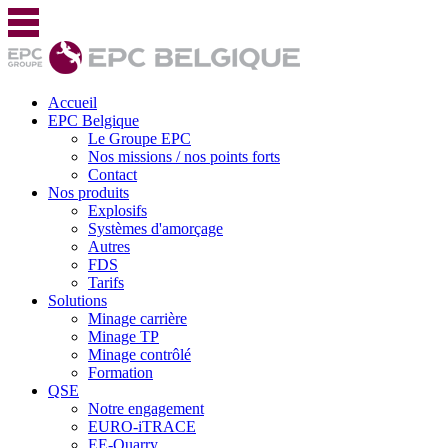
Accueil
EPC Belgique
Le Groupe EPC
Nos missions / nos points forts
Contact
Nos produits
Explosifs
Systèmes d'amorçage
Autres
FDS
Tarifs
Solutions
Minage carrière
Minage TP
Minage contrôlé
Formation
QSE
Notre engagement
EURO-iTRACE
EE-Quarry