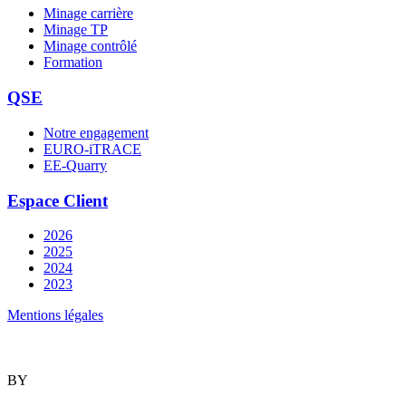
Minage carrière
Minage TP
Minage contrôlé
Formation
QSE
Notre engagement
EURO-iTRACE
EE-Quarry
Espace Client
2026
2025
2024
2023
Mentions légales
BY