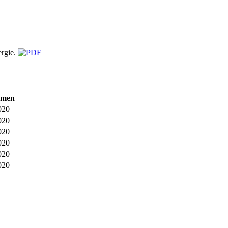
ergie.
amen
020
020
020
020
020
020