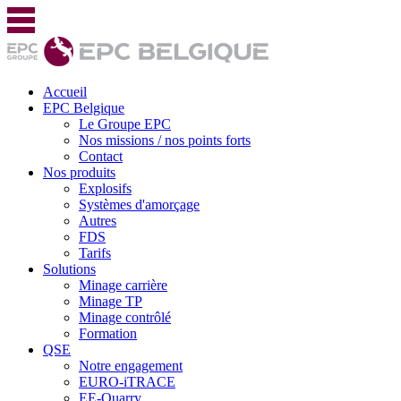
Accueil
EPC Belgique
Le Groupe EPC
Nos missions / nos points forts
Contact
Nos produits
Explosifs
Systèmes d'amorçage
Autres
FDS
Tarifs
Solutions
Minage carrière
Minage TP
Minage contrôlé
Formation
QSE
Notre engagement
EURO-iTRACE
EE-Quarry