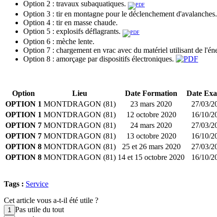
Option 2 : travaux subaquatiques.
Option 3 : tir en montagne pour le déclenchement d'avalanches.
Option 4 : tir en masse chaude.
Option 5 : explosifs déflagrants.
Option 6 : mèche lente.
Option 7 : chargement en vrac avec du matériel utilisant de l'én
Option 8 : amorçage par dispositifs électroniques.
Option
Lieu
Date Formation
Date Ex
OPTION 1
MONTDRAGON (81)
23 mars 2020
27/03/2
OPTION 1
MONTDRAGON (81)
12 octobre 2020
16/10/2
OPTION 7
MONTDRAGON (81)
24 mars 2020
27/03/2
OPTION 7
MONTDRAGON (81)
13 octobre 2020
16/10/2
OPTION 8
MONTDRAGON (81)
25 et 26 mars 2020
27/03/2
OPTION 8
MONTDRAGON (81)
14 et 15 octobre 2020
16/10/2
Tags :
Service
Cet article vous a-t-il été utile ?
Pas utile du tout