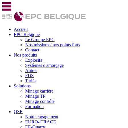
Accueil
EPC Belgique
Le Groupe EPC
Nos missions / nos points forts
Contact
Nos produits
Explosifs
Systèmes d'amorçage
Autres
FDS
Tarifs
Solutions
Minage carrière
Minage TP
Minage contrôlé
Formation
QSE
Notre engagement
EURO-iTRACE
EE-Quarry