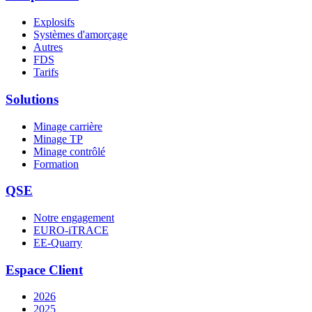
Explosifs
Systèmes d'amorçage
Autres
FDS
Tarifs
Solutions
Minage carrière
Minage TP
Minage contrôlé
Formation
QSE
Notre engagement
EURO-iTRACE
EE-Quarry
Espace Client
2026
2025