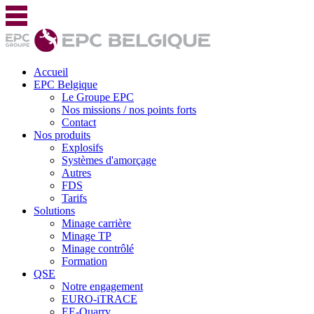
Accueil
EPC Belgique
Le Groupe EPC
Nos missions / nos points forts
Contact
Nos produits
Explosifs
Systèmes d'amorçage
Autres
FDS
Tarifs
Solutions
Minage carrière
Minage TP
Minage contrôlé
Formation
QSE
Notre engagement
EURO-iTRACE
EE-Quarry