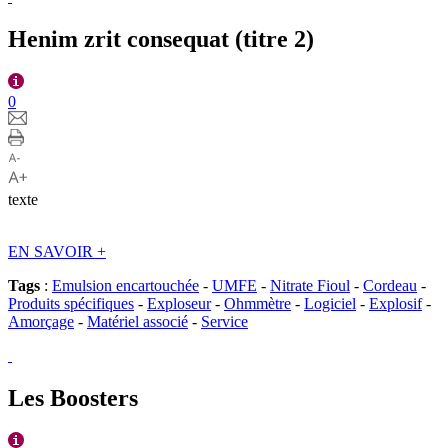
Henim zrit consequat (titre 2)
0
texte
EN SAVOIR
+
Tags
:
Emulsion encartouchée
-
UMFE
-
Nitrate Fioul
-
Cordeau
-
Produits spécifiques
-
Exploseur
-
Ohmmètre
-
Logiciel
-
Explosif
-
Amorçage
-
Matériel associé
-
Service
Les Boosters