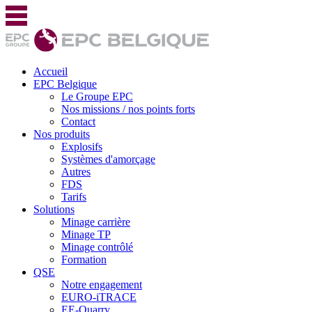
Accueil
EPC Belgique
Le Groupe EPC
Nos missions / nos points forts
Contact
Nos produits
Explosifs
Systèmes d'amorçage
Autres
FDS
Tarifs
Solutions
Minage carrière
Minage TP
Minage contrôlé
Formation
QSE
Notre engagement
EURO-iTRACE
EE-Quarry