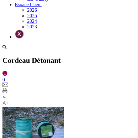
Espace Client
2026
2025
2024
2023
Cordeau Détonant
0