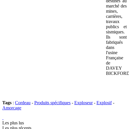
destinés au
marché des
mines,
carrières,
travaux
publics et
sismiques.
Ils sont
fabriqués
dans
l'usine
Française
de
DAVEY
BICKFORD
Tags
:
Cordeau
-
Produits spécifiques
-
Exploseur
-
Explosif
-
Amorçage
Les plus lus
Les plus récents