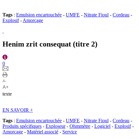
Tags
:
Emulsion encartouchée
-
UMFE
-
Nitrate Fioul
-
Cordeau
-
Explosif
-
Amorçage
Henim zrit consequat (titre 2)
0
texte
EN SAVOIR
+
Tags
:
Emulsion encartouchée
-
UMFE
-
Nitrate Fioul
-
Cordeau
-
Produits spécifiques
-
Exploseur
-
Ohmmètre
-
Logiciel
-
Explosif
-
Amorçage
-
Matériel associé
-
Service