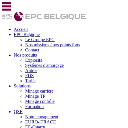
Accueil
EPC Belgique
Le Groupe EPC
Nos missions / nos points forts
Contact
Nos produits
Explosifs
Systèmes d'amorçage
Autres
FDS
Tarifs
Solutions
Minage carrière
Minage TP
Minage contrôlé
Formation
QSE
Notre engagement
EURO-iTRACE
EE-Quarry