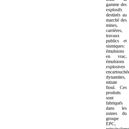
gamme des
explosifs
destinés au
marché des
mines,
carrières,
travaux
publics et
sismiques:
émulsions
en vrac,
émulsions
explosives
encartouchée
dynamites,
nitrate
fioul. Ces
produits
sont
fabriqués
dans les
usines du
groupe
EPC,
principaleme