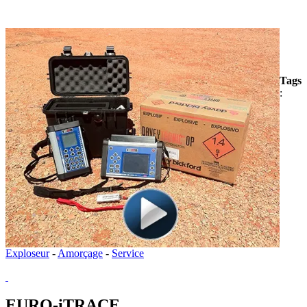
Tags
:
Exploseur
-
Amorçage
-
Service
EURO-iTRACE