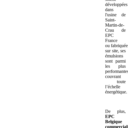
développées
dans
l'usine de
Saint-
Martin-de-
Crau de
EPC
France
ou fabriquée
sur site, ses
émulsions
sont parmi
les plus
performantes
couvrant
toute
l’échelle
énergétique.
De plus,
EPC
Belgique
commercial