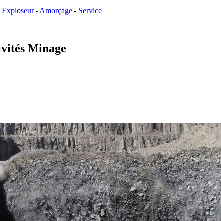
:
Exploseur
-
Amorçage
-
Service
ivités Minage