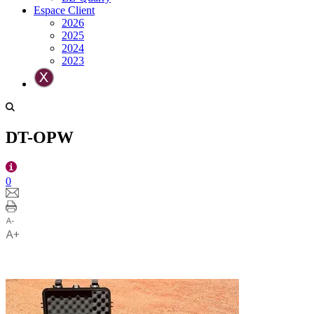
Espace Client
2026
2025
2024
2023
DT-OPW
0