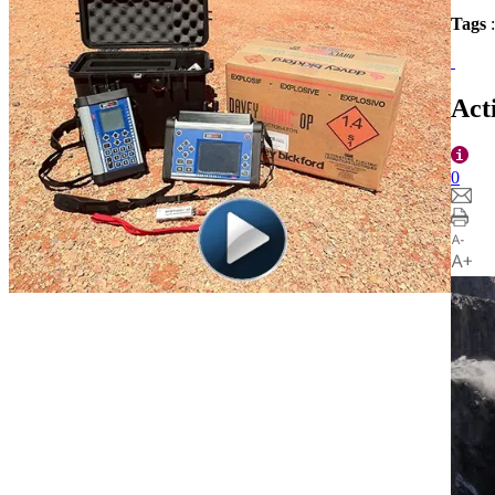
Tags
Act
0