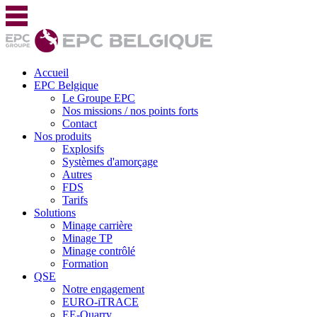
Accueil
EPC Belgique
Le Groupe EPC
Nos missions / nos points forts
Contact
Nos produits
Explosifs
Systèmes d'amorçage
Autres
FDS
Tarifs
Solutions
Minage carrière
Minage TP
Minage contrôlé
Formation
QSE
Notre engagement
EURO-iTRACE
EE-Quarry