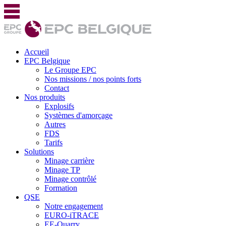
Accueil
EPC Belgique
Le Groupe EPC
Nos missions / nos points forts
Contact
Nos produits
Explosifs
Systèmes d'amorçage
Autres
FDS
Tarifs
Solutions
Minage carrière
Minage TP
Minage contrôlé
Formation
QSE
Notre engagement
EURO-iTRACE
EE-Quarry