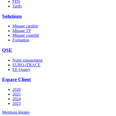
FDS
Tarifs
Solutions
Minage carrière
Minage TP
Minage contrôlé
Formation
QSE
Notre engagement
EURO-iTRACE
EE-Quarry
Espace Client
2026
2025
2024
2023
Mentions légales