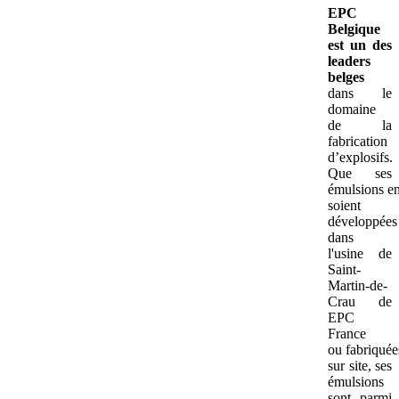
EPC
Belgique
est un des
leaders
belges
dans le
domaine
de la
fabrication
d’explosifs.
Que ses
émulsions e
soient
développées
dans
l'usine de
Saint-
Martin-de-
Crau de
EPC
France
ou fabriquée
sur site, ses
émulsions
sont parmi