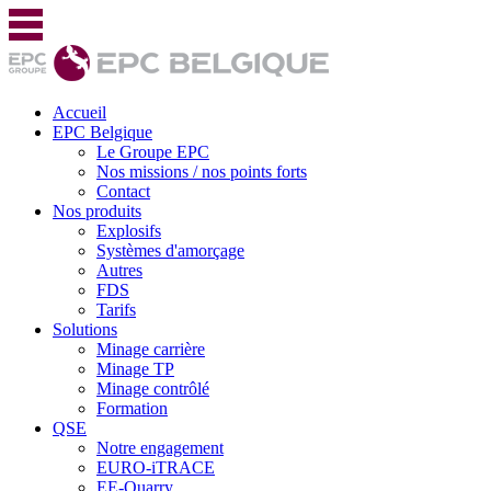
Accueil
EPC Belgique
Le Groupe EPC
Nos missions / nos points forts
Contact
Nos produits
Explosifs
Systèmes d'amorçage
Autres
FDS
Tarifs
Solutions
Minage carrière
Minage TP
Minage contrôlé
Formation
QSE
Notre engagement
EURO-iTRACE
EE-Quarry