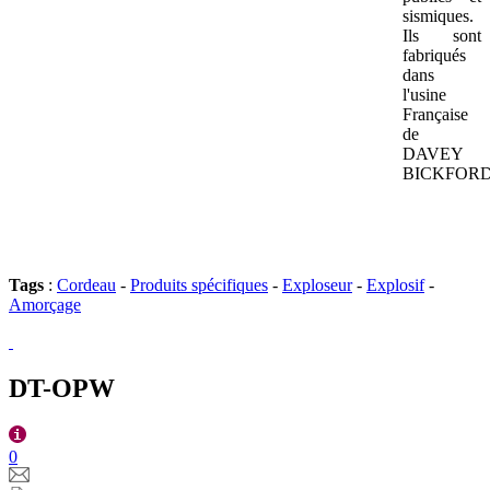
sismiques.
Ils sont
fabriqués
dans
l'usine
Française
de
DAVEY
BICKFORD
Tags
:
Cordeau
-
Produits spécifiques
-
Exploseur
-
Explosif
-
Amorçage
DT-OPW
0