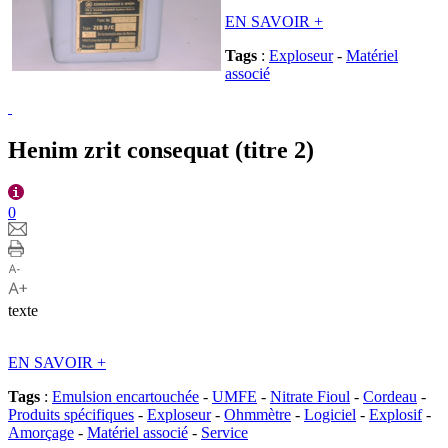
EN SAVOIR
+
Tags
:
Exploseur
-
Matériel
associé
Henim zrit consequat (titre 2)
0
texte
EN SAVOIR
+
Tags
:
Emulsion encartouchée
-
UMFE
-
Nitrate Fioul
-
Cordeau
-
Produits spécifiques
-
Exploseur
-
Ohmmètre
-
Logiciel
-
Explosif
-
Amorçage
-
Matériel associé
-
Service