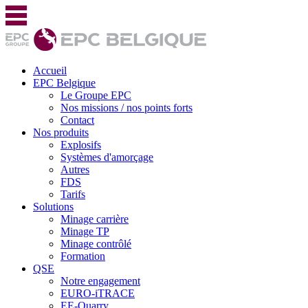
Accueil
EPC Belgique
Le Groupe EPC
Nos missions / nos points forts
Contact
Nos produits
Explosifs
Systèmes d'amorçage
Autres
FDS
Tarifs
Solutions
Minage carrière
Minage TP
Minage contrôlé
Formation
QSE
Notre engagement
EURO-iTRACE
EE-Quarry