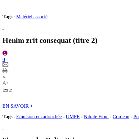
Tags
:
Matériel associé
Henim zrit consequat (titre 2)
0
texte
EN SAVOIR
+
Tags
:
Emulsion encartouchée
-
UMFE
-
Nitrate Fioul
-
Cordeau
-
Pr