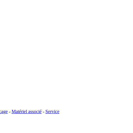
çage
-
Matériel associé
-
Service