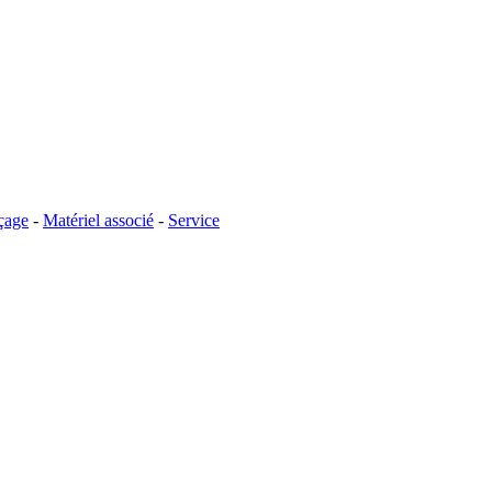
çage
-
Matériel associé
-
Service