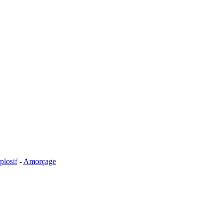
plosif
-
Amorçage