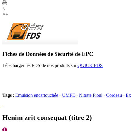
Fiches de Données de Sécurité de EPC
Télécharger les FDS de nos produits sur
QUICK FDS
Tags
:
Emulsion encartouchée
-
UMFE
-
Nitrate Fioul
-
Cordeau
-
Ex
Henim zrit consequat (titre 2)