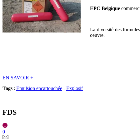
EPC Belgique
commercia
La diversité des formules
oeuvre.
EN SAVOIR
+
Tags
:
Emulsion encartouchée
-
Explosif
FDS
0