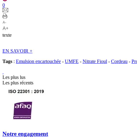
0
texte
EN SAVOIR
+
Tags
:
Emulsion encartouchée
-
UMFE
-
Nitrate Fioul
-
Cordeau
-
Pr
Les plus lus
Les plus récents
Notre engagement