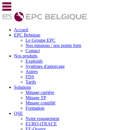
Accueil
EPC Belgique
Le Groupe EPC
Nos missions / nos points forts
Contact
Nos produits
Explosifs
Systèmes d'amorçage
Autres
FDS
Tarifs
Solutions
Minage carrière
Minage TP
Minage contrôlé
Formation
QSE
Notre engagement
EURO-iTRACE
EE-Quarry