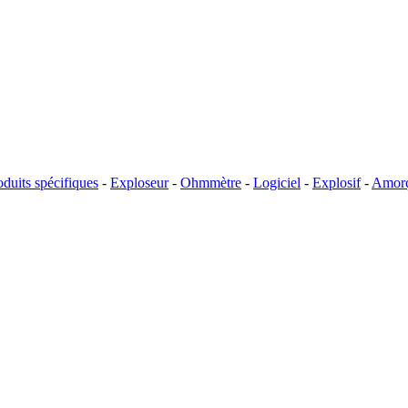
oduits spécifiques
-
Exploseur
-
Ohmmètre
-
Logiciel
-
Explosif
-
Amor